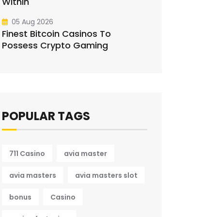
Within
05 Aug 2026
Finest Bitcoin Casinos To
Possess Crypto Gaming
POPULAR TAGS
711 Casino
avia master
avia masters
avia masters slot
bonus
Casino