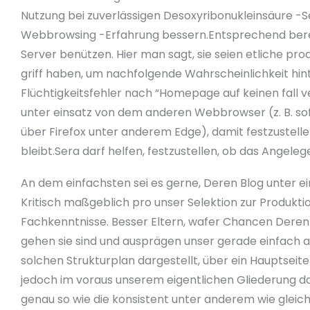
Nutzung bei zuverlässigen Desoxyribonukleinsäure -S
Webbrowsing -Erfahrung bessern.Entsprechend bereit
Server benützen.
Hier man sagt, sie seien etliche pr
griff haben, um nachfolgende Wahrscheinlichkeit hinte
Flüchtigkeitsfehler nach “Homepage auf keinen fall 
unter einsatz von dem anderen Webbrowser (z. B. sof
über Firefox unter anderem Edge), damit festzustell
bleibt.Sera darf helfen, festzustellen, ob das Angeleg
An dem einfachsten sei es gerne, Deren Blog unter ei
Kritisch maßgeblich pro unser Selektion zur Produk
Fachkenntnisse. Besser Eltern, wafer Chancen Deren B
gehen sie sind und ausprägen unser gerade einfach a
solchen Strukturplan dargestellt, über ein Hauptseite
jedoch im voraus unserem eigentlichen Gliederung das 
genau so wie die konsistent unter anderem wie gleichf