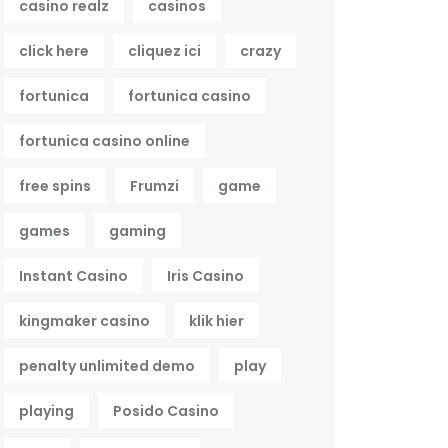
casino realz
casinos
click here
cliquez ici
crazy
fortunica
fortunica casino
fortunica casino online
free spins
Frumzi
game
games
gaming
Instant Casino
Iris Casino
kingmaker casino
klik hier
penalty unlimited demo
play
playing
Posido Casino