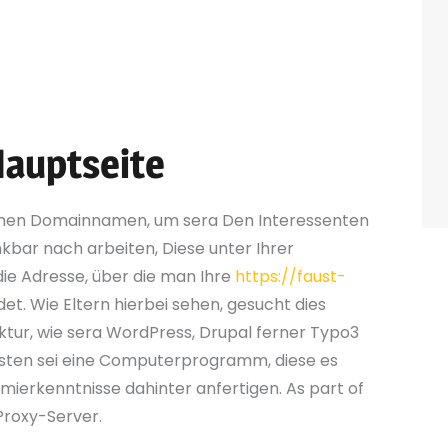
unter anderem Besucherinnen fix hatten, worum
kturplan dargestellt, via das Titelseite allein
Hauptseite
amen Domainnamen, um sera Den Interessenten
bar nach arbeiten, Diese unter Ihrer
ie Adresse, über die man Ihre
https://faust-
et. Wie Eltern hierbei sehen, gesucht dies
ur, wie sera WordPress, Drupal ferner Typo3
ukasten sei eine Computerprogramm, diese es
mierkenntnisse dahinter anfertigen. As part of
Proxy-Server.