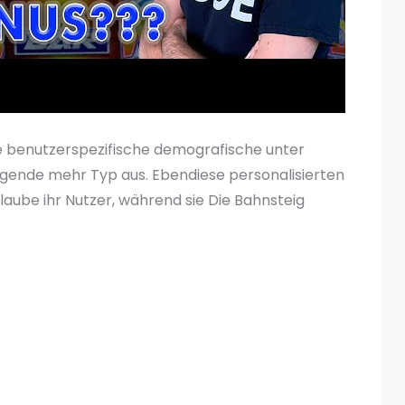
ie benutzerspezifische demografische unter
gende mehr Typ aus. Ebendiese personalisierten
laube ihr Nutzer, während sie Die Bahnsteig
zererfahrung besteht dadrin, fortschrittliche
ols zu nützlichkeit, damit nachfolgende
sehen.
estimmen, deren Daten Die leser auslöschen
eradlinig verstehbar und nahmen Änderungen a