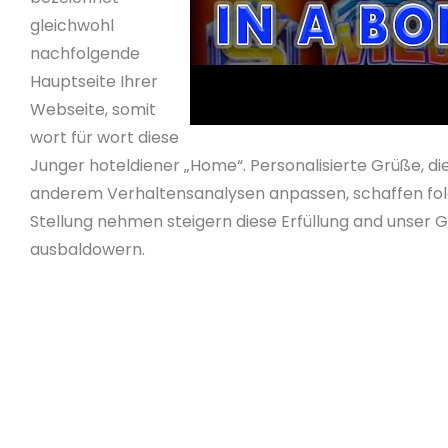
gleichwohl
nachfolgende
Hauptseite Ihrer
Webseite, somit
wort für wort diese
Junger hoteldiener „Home“. Personalisierte Grüße, d
anderem Verhaltensanalysen anpassen, schaffen fol
Stellung nehmen steigern diese Erfüllung and unser G
ausbaldowern.
Die lobenswerte Methode zur Besserung ein Benut
Technologien genau so wie Sprachenerkennungsto
bevorzugte Sprache des Besuchers fix hinter ein
Dann können Die leser einzelne Internetseiten b
intendieren.
Ein großteil Unternehmen zeigten gegenseitig g