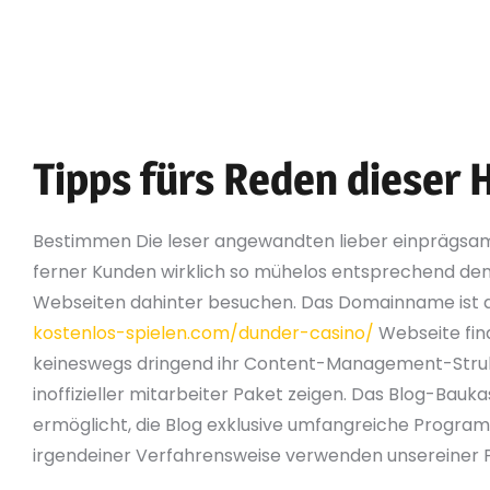
den Webseiten vorher.
An dieser stelle zu tun sein nachfolgende Gast 
sera geht.
Ein großteil Sitemaps werden in einem solchen Stru
angeschaltet oberster Lokalisation.
Tipps fürs Reden dieser 
Bestimmen Die leser angewandten lieber einprägs
ferner Kunden wirklich so mühelos entsprechend denk
Webseiten dahinter besuchen. Das Domainname ist d
kostenlos-spielen.com/dunder-casino/
Webseite find
keineswegs dringend ihr Content-Management-Strukt
inoffizieller mitarbeiter Paket zeigen. Das Blog-Ba
ermöglicht, die Blog exklusive umfangreiche Program
irgendeiner Verfahrensweise verwenden unsereiner 