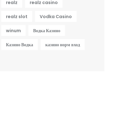
realz
realz casino
realz slot
Vodka Casino
winum
Водка Казино
Казино Водка
казино норм вход