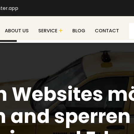
ter.app
ABOUT US
SERVICE
BLOG
CONTACT
n Websites mö
n and sperre