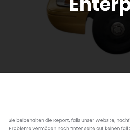
Enterp
Sie beibehalten die Report, falls unser Website, nac
Probleme vermögen nach “Inter seite auf keinen fall