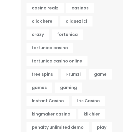
casino realz
casinos
click here
cliquez ici
crazy
fortunica
fortunica casino
fortunica casino online
free spins
Frumzi
game
games
gaming
Instant Casino
Iris Casino
kingmaker casino
klik hier
penalty unlimited demo
play