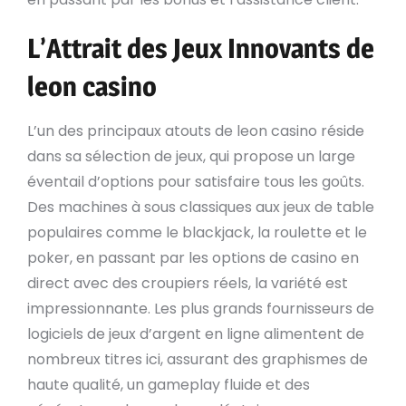
L’Attrait des Jeux Innovants de
leon casino
L’un des principaux atouts de leon casino réside
dans sa sélection de jeux, qui propose un large
éventail d’options pour satisfaire tous les goûts.
Des machines à sous classiques aux jeux de table
populaires comme le blackjack, la roulette et le
poker, en passant par les options de casino en
direct avec des croupiers réels, la variété est
impressionnante. Les plus grands fournisseurs de
logiciels de jeux d’argent en ligne alimentent de
nombreux titres ici, assurant des graphismes de
haute qualité, un gameplay fluide et des