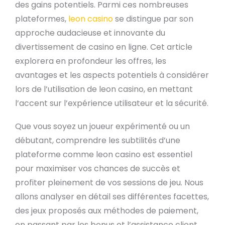
des gains potentiels. Parmi ces nombreuses
plateformes,
leon casino
se distingue par son
approche audacieuse et innovante du
divertissement de casino en ligne. Cet article
explorera en profondeur les offres, les
avantages et les aspects potentiels à considérer
lors de l’utilisation de leon casino, en mettant
l’accent sur l’expérience utilisateur et la sécurité.
Que vous soyez un joueur expérimenté ou un
débutant, comprendre les subtilités d’une
plateforme comme leon casino est essentiel
pour maximiser vos chances de succès et
profiter pleinement de vos sessions de jeu. Nous
allons analyser en détail ses différentes facettes,
des jeux proposés aux méthodes de paiement,
en passant par les bonus et l’assistance client.