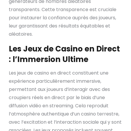
générateurs de nombres aléatoires
transparents. Cette transparence est cruciale
pour instaurer la confiance auprès des joueurs,
leur garantissant des résultats équitables et
aléatoires.
Les Jeux de Casino en Direct
: l’Immersion Ultime
Les jeux de casino en direct constituent une
expérience particulièrement immersive,
permettant aux joueurs d’interagir avec des
croupiers réels en direct par le biais d’une
diffusion vidéo en streaming. Cela reproduit
l’atmosphère authentique d’un casino terrestre,
avec l’excitation et l’interaction sociale qui y sont
associées. Les jeux proposés incluent souvent