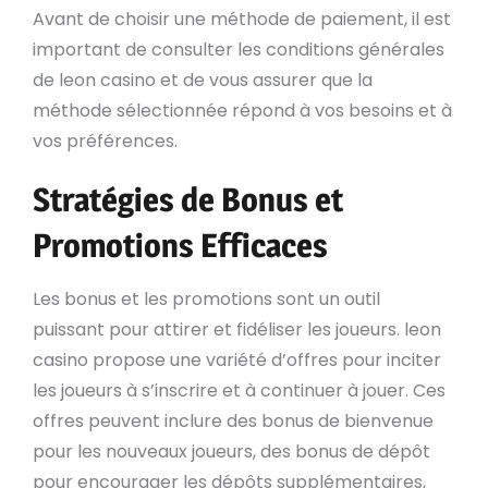
Avant de choisir une méthode de paiement, il est
important de consulter les conditions générales
de leon casino et de vous assurer que la
méthode sélectionnée répond à vos besoins et à
vos préférences.
Stratégies de Bonus et
Promotions Efficaces
Les bonus et les promotions sont un outil
puissant pour attirer et fidéliser les joueurs. leon
casino propose une variété d’offres pour inciter
les joueurs à s’inscrire et à continuer à jouer. Ces
offres peuvent inclure des bonus de bienvenue
pour les nouveaux joueurs, des bonus de dépôt
pour encourager les dépôts supplémentaires,