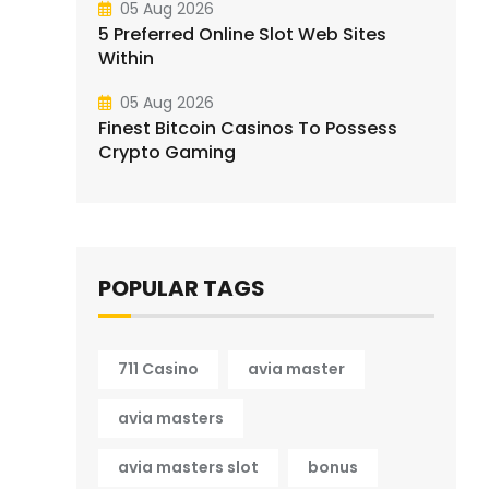
05 Aug 2026
5 Preferred Online Slot Web Sites
Within
05 Aug 2026
Finest Bitcoin Casinos To Possess
Crypto Gaming
POPULAR TAGS
711 Casino
avia master
avia masters
avia masters slot
bonus