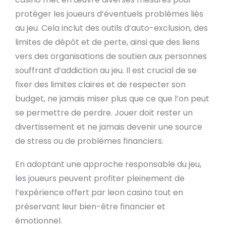
protéger les joueurs d’éventuels problèmes liés
au jeu. Cela inclut des outils d’auto-exclusion, des
limites de dépôt et de perte, ainsi que des liens
vers des organisations de soutien aux personnes
souffrant d’addiction au jeu. Il est crucial de se
fixer des limites claires et de respecter son
budget, ne jamais miser plus que ce que l’on peut
se permettre de perdre. Jouer doit rester un
divertissement et ne jamais devenir une source
de stress ou de problèmes financiers.
En adoptant une approche responsable du jeu,
les joueurs peuvent profiter pleinement de
l’expérience offert par leon casino tout en
préservant leur bien-être financier et
émotionnel.