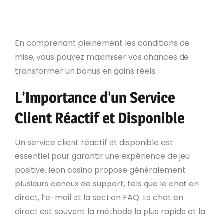
pas plus que ce que vous pouvez vous
permettre de perdre.
En comprenant pleinement les conditions de
mise, vous pouvez maximiser vos chances de
transformer un bonus en gains réels.
L’Importance d’un Service
Client Réactif et Disponible
Un service client réactif et disponible est
essentiel pour garantir une expérience de jeu
positive. leon casino propose généralement
plusieurs canaux de support, tels que le chat en
direct, l’e-mail et la section FAQ. Le chat en
direct est souvent la méthode la plus rapide et la