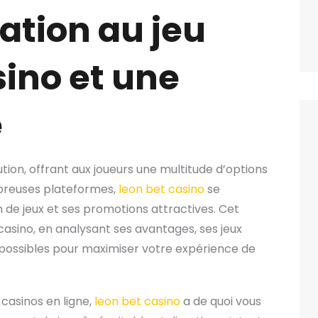
ation au jeu
sino et une
e
ion, offrant aux joueurs une multitude d’options
breuses plateformes,
leon bet casino
se
on de jeux et ses promotions attractives. Cet
casino, en analysant ses avantages, ses jeux
s possibles pour maximiser votre expérience de
casinos en ligne,
leon bet casino
a de quoi vous