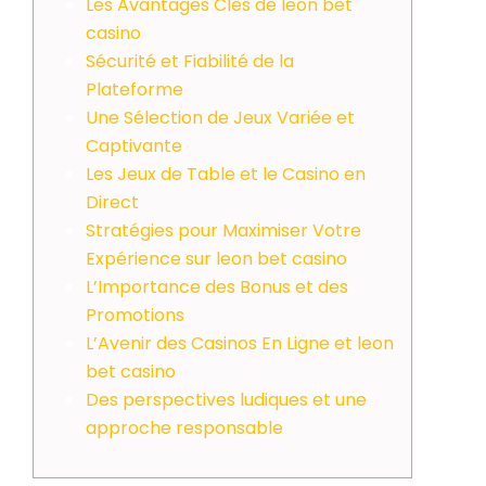
Les Avantages Clés de leon bet
casino
Sécurité et Fiabilité de la
Plateforme
Une Sélection de Jeux Variée et
Captivante
Les Jeux de Table et le Casino en
Direct
Stratégies pour Maximiser Votre
Expérience sur leon bet casino
L’Importance des Bonus et des
Promotions
L’Avenir des Casinos En Ligne et leon
bet casino
Des perspectives ludiques et une
approche responsable