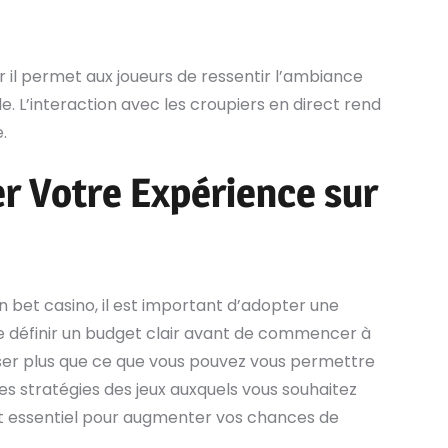
r il permet aux joueurs de ressentir l’ambiance
le. L’interaction avec les croupiers en direct rend
.
r Votre Expérience sur
 bet casino, il est important d’adopter une
 de définir un budget clair avant de commencer à
nser plus que ce que vous pouvez vous permettre
les stratégies des jeux auxquels vous souhaitez
t essentiel pour augmenter vos chances de