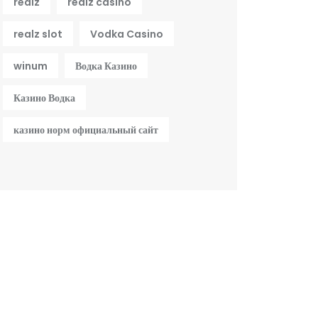
realz
realz casino
realz slot
Vodka Casino
winum
Водка Казино
Казино Водка
казино норм официальный сайт