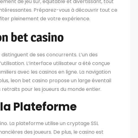
ment de jeu sûr, équitable et divertissant, tout
ntéressantes. Préparez-vous à découvrir tout ce
fiter pleinement de votre expérience.
on bet casino
 distinguent de ses concurrents. L’un des
tilisation. L’interface utilisateur a été conçue
iliers avec les casinos en ligne. La navigation
 plus, leon bet casino propose un large éventail
 retraits pour les joueurs du monde entier.
e la Plateforme
ino. La plateforme utilise un cryptage SSL
ncières des joueurs. De plus, le casino est