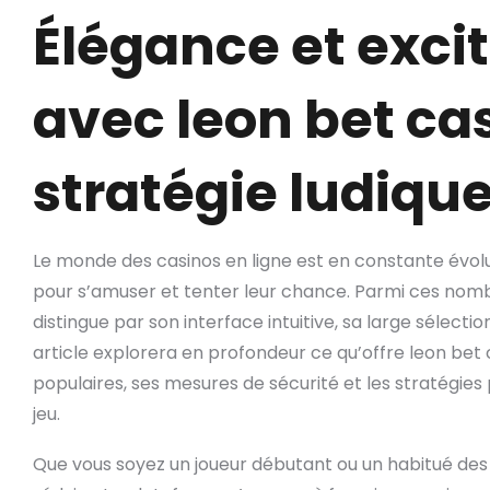
Élégance et excit
avec leon bet ca
stratégie ludiqu
Le monde des casinos en ligne est en constante évolut
pour s’amuser et tenter leur chance. Parmi ces nom
distingue par son interface intuitive, sa large sélecti
article explorera en profondeur ce qu’offre leon bet 
populaires, ses mesures de sécurité et les stratégie
jeu.
Que vous soyez un joueur débutant ou un habitué des 